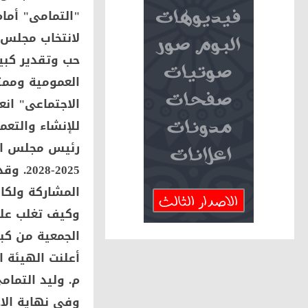
"التمامى" أمام
لانتخاب مجلس إ
حب وتقدير كبير
العمومية وممثل
الاجتماعى" انع
للإنشاء والتعمي
رئيس مجلس الإ
-2028
المشاركة ولكا
وكيف تغلب على
الجمعية من كبر
أعلنت الهيئة ا
وفى نهاية الاج