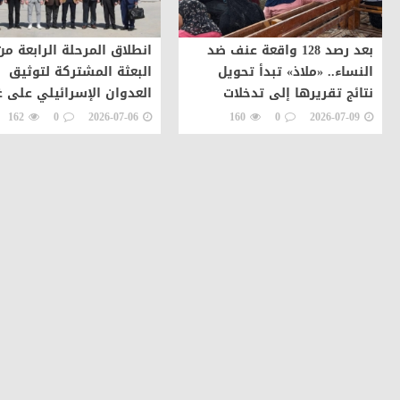
بعد رصد 128 واقعة عنف ضد
انطلاق المرحلة الرابعة من
النساء.. «ملاذ» تبدأ تحويل
البعثة المشتركة لتوثيق
نتائج تقريرها إلى تدخلات
العدوان الإسرائيلي على غ
ميدانية في بني سويف
ورصد تدفق المساعدات
162
0
2026-07-06
160
0
2026-07-09
والجرحى