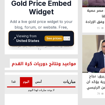
 مصر عصية
ا
وفق الإرادة
قومي
95
مواعيد ونتائج دوريات كرة القدم
رق: نجاح
ية يؤكد أن
ن الرئيسي
وحماية
79
ة