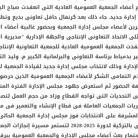
 أعضاء الجمعية العمومية العادية التى انعقدت صباح ال
دارة جديد. جاء ذلك بعد كرنفال حافل تعاونى بديع وتظ
ين لأعضاء مجلس إدارة الجمعية وبحضور غالبية أعضاء ا
ى الاتحاد التعاونى الإنتاجى والجهة الإدارية "مديرية ا
قدت الجمعية العمومية العادية للجمعية التعاونية الإنتاج
ر بدمياط برئاسة التعاونى والبرلمانية الكبير م. وليد ال
دارة وذلك لانتخاب مجلس إدارة جديد لقيادة الجمعية ل
2025. وقدم التمامى الشكر لأعضاء الجمعية العمومية الذين حرص
فة الحضور ثم استعرض جهود مجلس الإدارة الفترة الم
 التحديات التى تواجه القطاع وزاد من حجم العمل لتصب
يات الجمعيات العاملة فى قطاع الإنشاء والتعمير فى م
لمشرفة على الانتخابات فوز مجلس إدارة الجمعية الحالى
م. وليد التمامى بالتزكية لدورة 2025-2028 لتستمر مسيرة إنجازات 
تماع بعث أعضاء مجلس الإدارة والجمعية العمومية ببرق