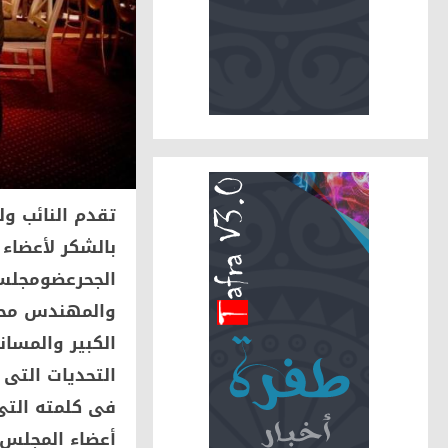
تقدم النائب ول
بالشكر لأعضاء
الجحرعضومجلس
والمهندس محمد
الكبير والمسان
التحديات التى
فى كلمته التى
أعضاء المجلس 