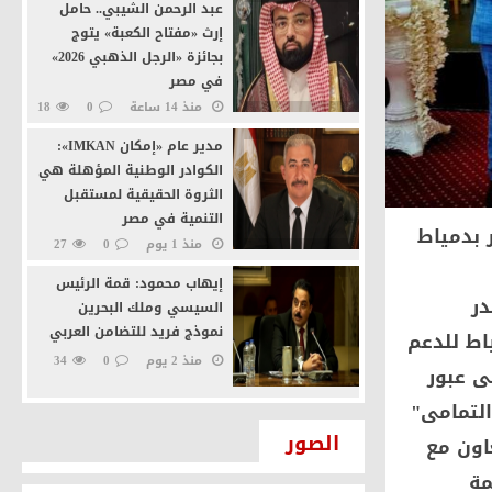
عبد الرحمن الشيبي.. حامل
إرث «مفتاح الكعبة» يتوج
بجائزة «الرجل الذهبي 2026»
في مصر
منذ 14 ساعة
0
18
مدير عام «إمكان IMKAN»:
الكوادر الوطنية المؤهلة هي
الثروة الحقيقية لمستقبل
التنمية في مصر
 بدمياط
منذ 1 يوم
0
27
إيهاب محمود: قمة الرئيس
ر
السيسي وملك البحرين
نموذج فريد للتضامن العربي
اط للدعم
منذ 2 يوم
0
34
فى عبور
التمامى"
بمباشرة مهامه رسميًا..
الصور
اون مع
الدكتور مسعد سلامة مندور
يقود انطلاقة جديدة بكلية
مة