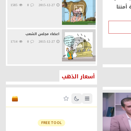
أمننا
2015-12-27
0
1585
اعضاء مجلس الشعب
1714
0
2015-12-27
أسعار الذهب