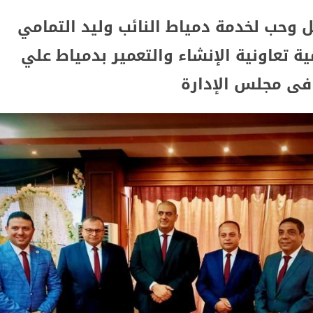
 وحب لخدمة دمياط النائب وليد التمامي
منتدى الوطني للمصريين بالخارج لتعزيز الاستثمار والشراكة
 تعاونية الإنشاء والتعمير بدمياط علي
 لمصر عالميًا
 فى مجلس الإدارة
 أسعار شرائح الكهرباء والزيادة الجديدة استجابةً للمواطني
ات والتدريب.. عبدالرحمن عبدالعزيز منقل يتوج بالدكتوراه 