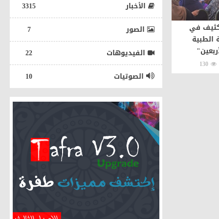
الأخبار
3315
كثيف في
الصور
7
 الطبية
ربعين"
الفيديوهات
22
130
الصوتيات
10