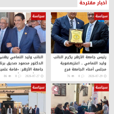
أخبار مقترحة
سياسة
سياسة
رئيس جامعة الأزهر يكرم النائب
النائب وليد التمامي يهنئ
وليد التمامي .. اعتزبعضوية
الدكتور محمود صديق برئ
مجلس أمناء الجامعة فرع
جامعة الأزهر: «قامة علمي
دمياط وهذا التكريم وسام
تتويجاً مستحقاً لمسيرة ح
86
0
2026-07-27
76
0
2026-07-29
علي صدري
بالإنجازات
سياسة
سياسة