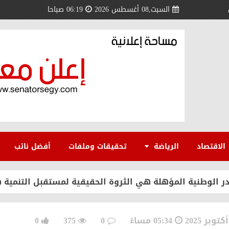
السبت,08 أغسطس 2026
06:19 صباحا
ات والتدريب.. عبدالرحمن عبدالعزيز منقل يتوج بالدكتوراه 
توراه الفخرية.. تكريم لمسيرة دبلوماسية وإنسانية حافلة با
الاقتصاد
الرياضة
تحقيقات وملفات
أفضل نائب
الكعبة» يتوج بجائزة «الرجل الذهبي 2026» في مصر
ي وملك البحرين نموذج فريد للتضامن العربي
05:34 مساءً
0
375
0
 مسعد سلامة مندور يقود انطلاقة جديدة بكلية الآداب جامعة