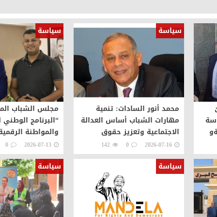
سياسة
سياسة
محمد أنور السادات: تنمية
مجلس الشباب الم
اسة
مهارات الشباب أساس العدالة
“البرنامج الوطني 
ةو
الاجتماعية وتعزيز حقوق
والمواطنة الرقمية
افلة
الإنسان
0
2026-07-13
142
0
2026-07-16
سياسة
سياسة