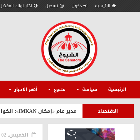
الرئيسية
دخول
تسجيل
اختر لونك المفضل
الاقتصاد
رئيس إمكان IMKAN: السياحة النيلية والاقتصاد الأزرق يفتحان آفاقًا جديدة للاستثمار السياحي في مصر
متنوع
من القطاع المصرفي إلى الاستشار
متنوع
زهير عبد العزيز منقل يتوج بالدك
الرئيسية
سياسة
متنوع
أهم الاخبار
متنوع
عبد الرحمن الشيبي.. حامل إرث «مفتاح 
الاقتصاد
مدير عام «إمكان IMKAN»: الكوادر الوطنية المؤهلة هي الثروة الحقيقية لمستقبل التنمية في مصر
سياسة
إيهاب محمود: قمة الرئيس السيس
الخميس, 02 أكتوبر 2025
متنوع
بمباشرة مهامه رسميًا.. الدكتور