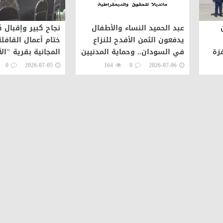
عبد الحميد النساء والأطفال
نجاح كبير وإقبال 
يدفعون الثمن الأفدح للنزاع
ختام أعمال القافلة
زة
في السودان.. وحماية المدنيين
المجانية بقرية "الأ
مسؤولية عاجلة
بدمياط
0
2026-07-05
164
0
2026-07-06