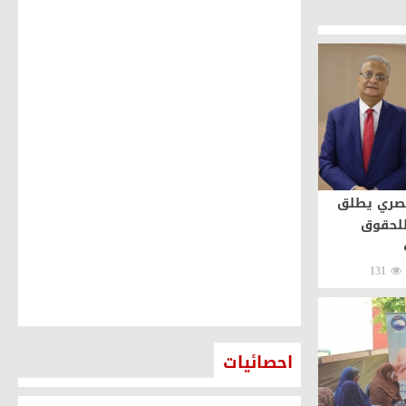
صري يطلق
للحقوق
131
احصائيات