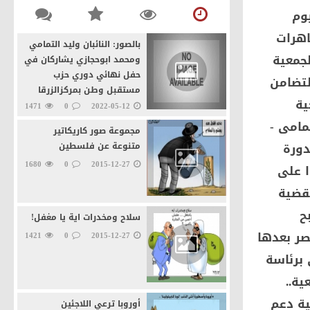
الآداب جامعة المنصورة
يوم
منذ 2 يوم و 1 ساعة
0
43
اهرات
بالصور: النائبان وليد التمامي
لجمعية
ومحمد ابوحجازي يشاركان في
حفل نهائي دوري حزب
لتضامن
مستقبل وطن بمركزالزرقا
ية
1471
0
2022-05-12
تمامى -
مجموعة صور كاريكاتير
دورة
متنوعة عن فلسطين
1680
0
2015-12-27
وا على
نقضية
ح
سلاح ومخدرات اية يا مغفل!
صر بعدها
1421
0
2015-12-27
 برئاسة
الجمعية..
ية دعم
أوروبا ترعي اللاجئين