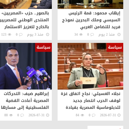
إيهاب محمود: قمة الرئيس
بالصور.. حزب «المصريين» 
السيسي وملك البحرين نموذج
المنتدى الوطني للمصريين
فريد للتضامن العربي
بالخارج لتعزيز الاستثمار
والشراكة الوطنية
منذ 2 يوم
0
34
منذ 3 يوم
0
123
سياسة
سياسة
نجلاء العسيلي: نجاح اتفاق غزة
إبراهيم ضيف: التحركات
لوقف الحرب انتصار جديد
المصرية أعادت القضية
للدبلوماسية المصرية بقيادة
الفلسطينية إلى مسارها
الرئيس السيسي
الصحيح ورسخت مكانة الق
88
0
2026-07-31
84
0
2026-07-31
كصانعة للسلام