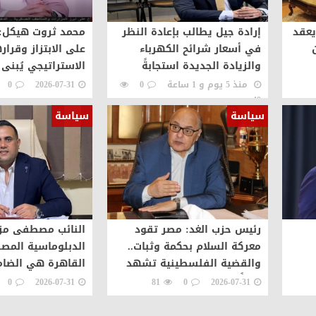
يعقد
إرادة جيل يطالب بإعادة النظر
محمد ثروت هيكل:
في أسعار شرائح الكهرباء
على الابتزاز وقراره
والزيادة الجديدة استجابةً
الاستراتيجي يُبنى 
للمواطنين
الوطنية والأمن ال
منذ 5 يوم و 1 ساعة
0
2026-07-31
0
49
سياسة
سياسة
رئيس حزب الغد: مصر تقود
النائب مصطفى مزي
معركة السلام بحكمة وثبات..
الدبلوماسية المصر
والقضية الفلسطينية تشهد
القاهرة هي الضام
اهرة
تحولًا تاريخيًا بفضل التحركات
لاستقرار المنطقة 
0
2026-07-31
81
0
2026-07-31
المصرية
الحقوق الفلسطيني