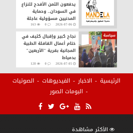
يدفعون الثمن الأفدح للنزاع
في السودان.. وحماية
المدنيين مسؤولية عاجلة
163
0
2026-07-06
سياسة
نجاح كبير وإقبال كثيف في
ختام أعمال القافلة الطبية
المجانية بقرية "الأربعين"
بدمياط
128
0
2026-07-05
الرئيسية
الاخبار
الفيديوهات
الصوتيات
البومات الصور
الأكثر مشاهدة