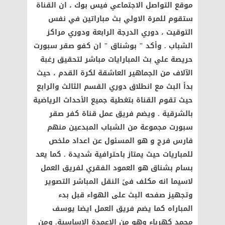
موقع التواصل الاجتماعي فيس بوك ، ان القناة
ستقوم للمرة الاولي بث مباراتين في نفس
التوقيت ، دوري الدرجة الرابعة ودوري مراكز
الشباب . وأكد " بوشناق " ان كفو صقر سبورت
حريصة علي بث المبارايات مباشر لتحقيق رغبة
الآلاف من الجماهير العاشقة لكرة القدم ، حيث
بدأ البث مع انطلاق دوري القسم الثالث والرابع
حيث تقوم القناة بتغطية جميع الأحداث الرياضية
بالشرقية . ويضم فريق عمل قناة كفر صقر
سبورت مجموعة من الشباب المبدعين منهم
فارس فرج و هو المسئول عن اعداد ملخص
للمباريات حيث يمتاز باحترافية شديدة . كما يعد
بسام بشناق هو العمود الفقري لفريق العمل
لاسيما انه مكلف فىً النقل المباشر التصوير
وتجهيز صفحه البث على الهواء قبل بدء
المباراه كما يضم فريق العمل ايضا يوسف
محمد كهرباء وهو من الاعمدة الاساسية. ومن