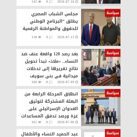
142
0
2026-07-16
سياسة
مجلس الشباب المصري
يطلق “البرنامج الوطني
للحقوق والمواطنة الرقمية
130
0
2026-07-13
سياسة
بعد رصد 128 واقعة عنف ضد
النساء.. «ملاذ» تبدأ تحويل
نتائج تقريرها إلى تدخلات
ميدانية في بني سويف
160
0
2026-07-09
سياسة
انطلاق المرحلة الرابعة من
البعثة المشتركة لتوثيق
العدوان الإسرائيلي على
غزة ورصد تدفق المساعدات
161
0
2026-07-06
والجرحى
سياسة
عبد الحميد النساء والأطفال