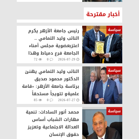
أخبار مقترحة
سياسة
رئيس جامعة الأزهر يكرم
النائب وليد التمامي ..
اعتزبعضوية مجلس أمناء
الجامعة فرع دمياط وهذا
72
0
2026-07-29
التكريم وسام علي صدري
سياسة
النائب وليد التمامي يهنئ
الدكتور محمود صديق
برئاسة جامعة الأزهر: «قامة
علميةو تتويجاً مستحقاً
85
0
2026-07-27
لمسيرة حافلة بالإنجازات
سياسة
محمد أنور السادات: تنمية
مهارات الشباب أساس
العدالة الاجتماعية وتعزيز
حقوق الإنسان