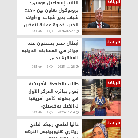
الرياضة
النائب إسماعيل موسى:
بروتوكول تعاون بين «YLY
شباب يدير شباب» و«أولاد
الخير» خطوة عملية لتمكين
631
0
2026-02-27
الشباب وتعزيز الشراكة
المجتمعية
الرياضة
أبطال مصر يحصدون عدة
جوائز في المسابقة الدولية
للعباقرة بدبي
935
0
2025-11-28
الرياضة
طالب بالجامعة الأمريكية
يُتوج بجائزة المركز الأول
في بطولة كأس أفريقيا
لـ«الكيك بوكسينج»
893
0
2025-11-14
الرياضة
داليا لطفي رئيسًا لنادي
روتاري هليوبوليس النزهة