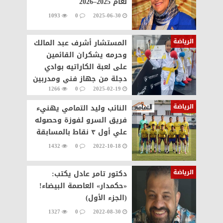
لعام 2025–2026
1093
0
2025-06-30
الرياضة
المستشار أشرف عبد المالك
وحرمه يشكران القائمين
على لعبة الكاراتيه بوادي
دجلة من جهاز فني ومدربين
1266
0
2025-02-19
الرياضة
النائب وليد التمامي يهنيء
فريق السرو لفوزة وحصوله
علي أول ٣ نقاط بالمسابقة
1432
0
2022-10-18
الرياضة
دكتور تامر عادل يكتب:
«حكمدار» العاصمة البيضاء!
(الجزء الأول)
1327
0
2022-08-30