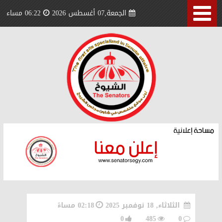
الجمعة,07 أغسطس 2026
06:22 مساء
الثلاثاء, 18 نوفمبر 2025
02:18 مساءً
0
485
0