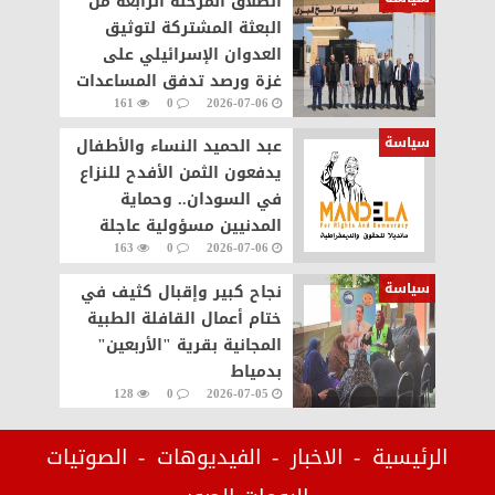
انطلاق المرحلة الرابعة من
البعثة المشتركة لتوثيق
العدوان الإسرائيلي على
غزة ورصد تدفق المساعدات
161
0
2026-07-06
والجرحى
سياسة
عبد الحميد النساء والأطفال
يدفعون الثمن الأفدح للنزاع
في السودان.. وحماية
المدنيين مسؤولية عاجلة
163
0
2026-07-06
سياسة
نجاح كبير وإقبال كثيف في
ختام أعمال القافلة الطبية
المجانية بقرية "الأربعين"
بدمياط
128
0
2026-07-05
الرئيسية
الاخبار
الفيديوهات
الصوتيات