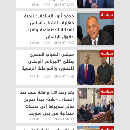
85
0
2026-07-27
لمسيرة حافلة بالإنجازات
سياسة
محمد أنور السادات: تنمية
مهارات الشباب أساس
العدالة الاجتماعية وتعزيز
حقوق الإنسان
142
0
2026-07-16
سياسة
مجلس الشباب المصري
يطلق “البرنامج الوطني
للحقوق والمواطنة الرقمية
131
0
2026-07-13
سياسة
بعد رصد 128 واقعة عنف ضد
النساء.. «ملاذ» تبدأ تحويل
نتائج تقريرها إلى تدخلات
ميدانية في بني سويف
160
0
2026-07-09
سياسة