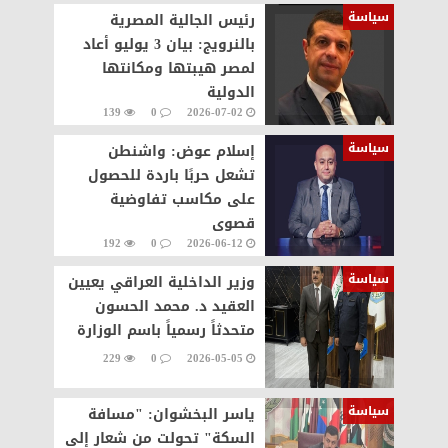
سياسة
رئيس الجالية المصرية
بالنرويج: بيان 3 يوليو أعاد
لمصر هيبتها ومكانتها
الدولية
139
0
2026-07-02
سياسة
إسلام عوض: واشنطن
تشعل حربًا باردة للحصول
على مكاسب تفاوضية
قصوى
192
0
2026-06-12
سياسة
وزير الداخلية العراقي يعيين
العقيد د. محمد الحسون
متحدثاً رسمياً باسم الوزارة
229
0
2026-05-05
سياسة
​ياسر البخشوان: "مسافة
السكة" تحولت من شعار إلى