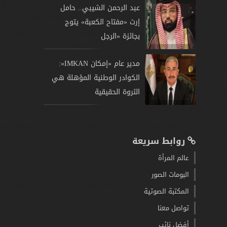
عبد الرحمن الشيبي.. حامل
إرث «مفتاح الكعبة» يتوج
بجائزة «الرجل
مدير عام «إمكان IMKAN»:
الكوادر الوطنية المؤهلة هي
الثروة الحقيقية
روابط سريعة
عالم المرأة
البومات الصور
المكتبة الصوتية
تواصل معنا
أفضل نائب