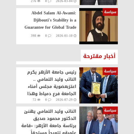
276
0
2026-03-04
سياسة
Abdel Salam Al-Awami:
Djibouti's Stability is a
Guarantee for Global Trade
398
0
2026-01-10
أخبار مقترحة
سياسة
رئيس جامعة الأزهر يكرم
النائب وليد التمامي ..
اعتزبعضوية مجلس أمناء
الجامعة فرع دمياط وهذا
72
0
2026-07-29
التكريم وسام علي صدري
سياسة
النائب وليد التمامي يهنئ
الدكتور محمود صديق
برئاسة جامعة الأزهر: «قامة
علميةو تتويجاً مستحقاً