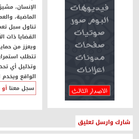
الإنسان، مشيرً
الماضية، والعم
تناول سبل تعم
القضايا ذات ا
ويعزز من حماية
تتطلب استمرار
وتذليل أي تحد
الواقع ويخدم 
سجل معنا
أو
شارك وارسل تعليق