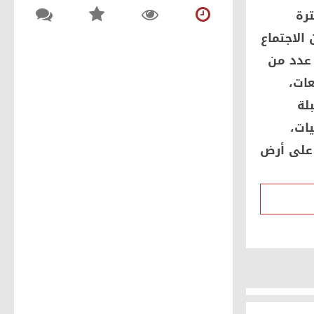
السياحي في مصر
رة
منذ 3 يوم و 1 ساعة
0
150
الاجتماع
بالصور: النائبان وليد التمامي
 عدد من
ومحمد ابوحجازي يشاركان في
حفل نهائي دوري حزب
ات،
مستقبل وطن بمركزالزرقا
لة
1467
0
2022-05-12
ات،
مجموعة صور كاريكاتير
 على أرض
متنوعة عن فلسطين
1680
0
2015-12-27
سلاح ومخدرات اية يا مغفل!
1420
0
2015-12-27
أوروبا ترعي اللاجئين