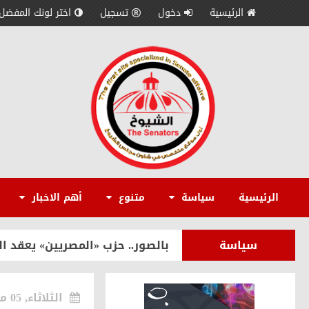
الرئيسية
دخول
تسجيل
اختر لونك المفضل
سياسة
رئيس حزب الغد: مصر تقود معركة 
سياسة
إيهاب محمود: قمة الرئيس السيس
الرئيسية
سياسة
متنوع
أهم الاخبار
متنوع
بمباشرة مهامه رسميًا.. الدكتور
سياسة
بالصور.. حزب «المصريين» يعقد ال
الاقتصاد
حسن الديب يكشف استراتيجية «إمكان IMKAN» لبناء سفن سياحية والترويج
الثلاثاء, 05 مايو 2026
سياسة
إرادة جيل يطالب بإعادة النظر في