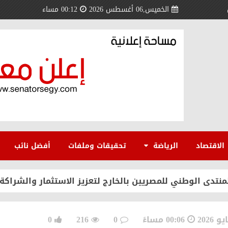
الخميس,06 أغسطس 2026
00:12 مساء
السلام بحكمة وثبات.. والقضية الفلسطينية تشهد تحولًا تار
ي وملك البحرين نموذج فريد للتضامن العربي
الاقتصاد
الرياضة
تحقيقات وملفات
أفضل نائب
 مسعد سلامة مندور يقود انطلاقة جديدة بكلية الآداب جامعة
منتدى الوطني للمصريين بالخارج لتعزيز الاستثمار والشراكة
 لمصر عالميًا
00:06 مساءً
0
216
0
 أسعار شرائح الكهرباء والزيادة الجديدة استجابةً للمواطني