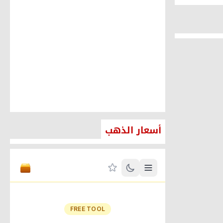
1584
0
2015-12-27
اعضاء مجلس الشعب
1713
0
2015-12-27
أسعار الذهب
ح اتفاق غزة
 جديد
ية بقيادة
0