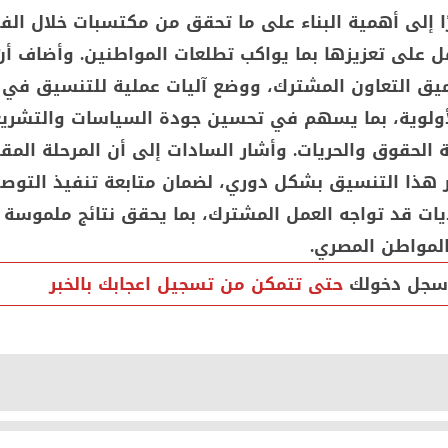
ا إلى أهمية البناء على ما تحقق من مكتسبات خلال الفت
ل على تعزيزها بما يواكب تطلعات المواطنين. وأضاف أن 
يق التعاون المشترك، ووضع آليات عملية للتنسيق في
لأولوية، بما يسهم في تحسين جودة السياسات والتشريع
 الحقوق والحريات. وأشار السادات إلى أن المرحلة المقب
 هذا التنسيق بشكل دوري، لضمان متابعة تنفيذ التوصي
يات قد تواجه العمل المشترك، بما يحقق نتائج ملموسة
المواطن المصري.
سجل دخولك
حتى تتمكن من تسجيل اعجابك بالخبر