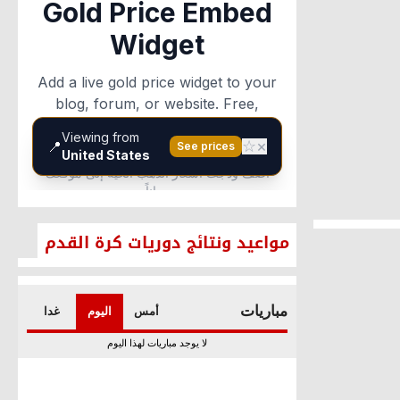
يرق:
لة واجب
الرسمية هي
قيقة
69
مواعيد ونتائج دوريات كرة القدم
صري يطلق