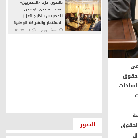
بالصور.. حزب «المصريين»
يعقد المنتدى الوطني
للمصريين بالخارج لتعزيز
الاستثمار والشراكة الوطنية
منذ 1 يوم
0
84
حسن الديب يكشف
استراتيجية «إمكان IMKAN»
لبناء سفن سياحية والترويج
لمصر عالميًا
مي
منذ 2 يوم
0
39
 حقوق
إرادة جيل يطالب بإعادة النظر
لسادات
في أسعار شرائح الكهرباء
والزيادة الجديدة استجابةً
ت
للمواطنين
منذ 3 يوم و 2 ساعة
0
ية
45
رئيس إمكان IMKAN: السياحة
الصور
لحقوق
النيلية والاقتصاد الأزرق
يفتحان آفاقًا جديدة للاستثمار
وق