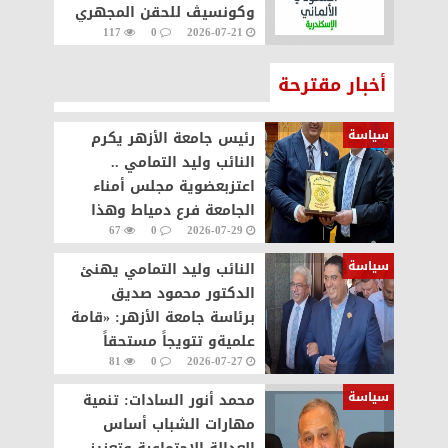
‏وكونسيڤ للحقن المجهري
117
0
2026-07-21
أخبار مقترحة
سياسة
رئيس جامعة الأزهر يكرم
النائب وليد التمامي ..
اعتزبعضوية مجلس أمناء
الجامعة فرع دمياط وهذا
67
0
2026-07-29
التكريم وسام علي صدري
سياسة
النائب وليد التمامي يهنئ
الدكتور محمود صديق
برئاسة جامعة الأزهر: «قامة
علميةو تتويجاً مستحقاً
81
0
2026-07-27
لمسيرة حافلة بالإنجازات
سياسة
محمد أنور السادات: تنمية
مهارات الشباب أساس