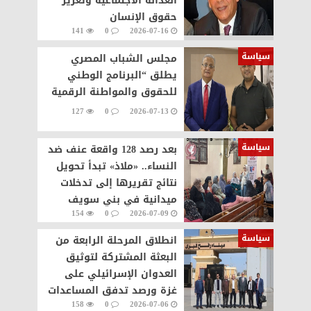
العدالة الاجتماعية وتعزيز
حقوق الإنسان
141
0
2026-07-16
سياسة
مجلس الشباب المصري
يطلق “البرنامج الوطني
للحقوق والمواطنة الرقمية
127
0
2026-07-13
سياسة
بعد رصد 128 واقعة عنف ضد
النساء.. «ملاذ» تبدأ تحويل
نتائج تقريرها إلى تدخلات
ميدانية في بني سويف
154
0
2026-07-09
سياسة
انطلاق المرحلة الرابعة من
البعثة المشتركة لتوثيق
العدوان الإسرائيلي على
غزة ورصد تدفق المساعدات
158
0
2026-07-06
والجرحى