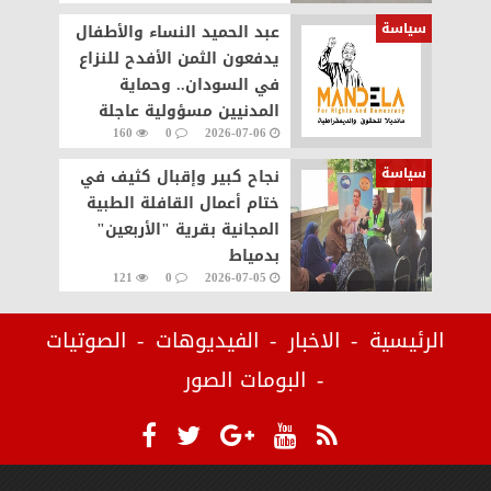
سياسة
عبد الحميد النساء والأطفال
يدفعون الثمن الأفدح للنزاع
في السودان.. وحماية
المدنيين مسؤولية عاجلة
160
0
2026-07-06
سياسة
نجاح كبير وإقبال كثيف في
ختام أعمال القافلة الطبية
المجانية بقرية "الأربعين"
بدمياط
121
0
2026-07-05
الرئيسية
الاخبار
الفيديوهات
الصوتيات
البومات الصور