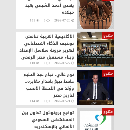
يهنئ أحمد الشيمي بعيد
ميلاده
101
0
2026-07-23
متنوع
الأكاديمية العربية تناقش
توظيف الذكاء الاصطناعي
لتعزيز مرونة سلاسل الإمداد
وبناء مستقبل مصر الرقمي ‏
110
0
2026-07-22
متنوع
نوح غالي: نجاح عبد الحليم
حافظ صِيغ بأقدار مغايرة..
ووُلد في اللحظة الأنسب
لتاريخ مصر
114
0
2026-07-21
متنوع
توقيع بروتوكول تعاون بين
المستشفى السعودي
الألماني بالإسكندرية