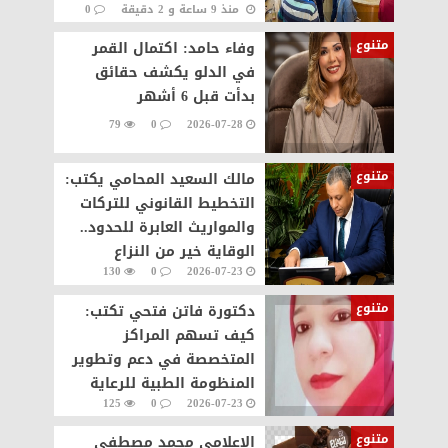
منذ 9 ساعة و 2 دقيقة
0
19
متنوع
وفاء حامد: اكتمال القمر
في الدلو يكشف حقائق
بدأت قبل 6 أشهر
79
0
2026-07-28
متنوع
مالك السعيد المحامي يكتب:
التخطيط القانوني للتركات
والمواريث العابرة للحدود..
الوقاية خير من النزاع
130
0
2026-07-23
متنوع
دكتورة فاتن فتحي تكتب:
كيف تسهم المراكز
المتخصصة في دعم وتطوير
المنظومة الطبية للرعاية
125
0
2026-07-23
المنزلية.. هاي كير نموذجا
متنوع
الإعلامي محمد مصطفى