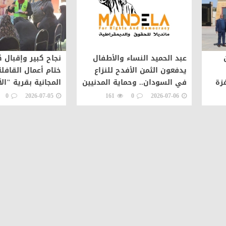
عبد الحميد النساء والأطفال
نجاح كبير وإقبال 
يدفعون الثمن الأفدح للنزاع
ختام أعمال القافلة
زة
في السودان.. وحماية المدنيين
المجانية بقرية "الأ
مسؤولية عاجلة
بدمياط
0
2026-07-05
161
0
2026-07-06