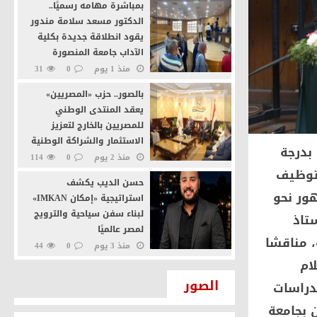
بمباشرة مهامه رسميًا..
الدكتور مسعد سلامة مندور
يقود انطلاقة جديدة بكلية
الآداب جامعة المنصورة
منذ 1 يوم
0
31
بالصور.. حزب «المصريين»
يعقد المنتدى الوطني
للمصريين بالخارج لتعزيز
الاستثمار والشراكة الوطنية
بدرجة
منذ 2 يوم
0
114
 توظيف
حسن الديب يكشف
ور نحو
استراتيجية «إمكان IMKAN»
لبناء سفن سياحية والترويج
تاذ
لمصر عالميًا
، مناقشا
منذ 3 يوم
0
44
ام
إرادة جيل يطالب بإعادة النظر
الصور
دراسات
في أسعار شرائح الكهرباء
والزيادة الجديدة استجابةً
ن بجامعة