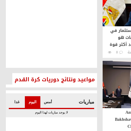
IMK: الاستثمار في
ات هو
 أكثر قوة
0
مواعيد ونتائج دوريات كرة القدم
Am
Bakhshaw
C