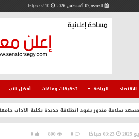
الجمعة,07 أغسطس 2026
02:10 صباحا
 أعادت القضية الفلسطينية إلى مسارها الصحيح ورسخت مكا
الاقتصاد
الرياضة
تحقيقات وملفات
أفضل نائب
ي وملك البحرين نموذج فريد للتضامن العربي
 مسعد سلامة مندور يقود انطلاقة جديدة بكلية الآداب جامعة
منتدى الوطني للمصريين بالخارج لتعزيز الاستثمار والشراكة
03:23 صباحًا
0
800
0
 لمصر عالميًا