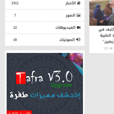
الأخبار
3312
الصور
7
الفيديوهات
22
كثيف في
 الطبية
الصوتيات
10
ربعين"
123