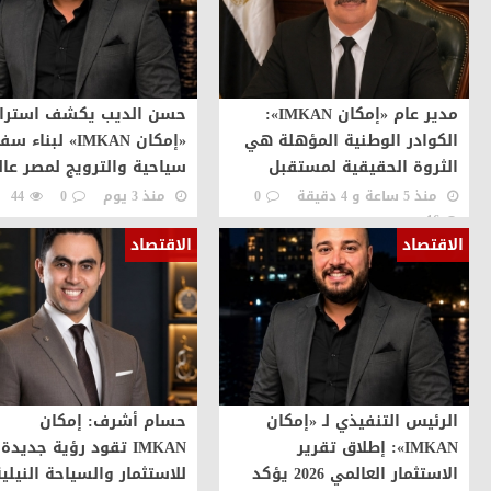
مدير عام «إمكان IMKAN»:
حسن الديب يكشف استرات
الكوادر الوطنية المؤهلة هي
«إمكان IMKAN» لبناء 
الثروة الحقيقية لمستقبل
سياحية والترويج لمصر عالم
التنمية في مصر
منذ 5 ساعة و 4 دقيقة
0
منذ 3 يوم
0
44
16
الاقتصاد
الاقتصاد
الرئيس التنفيذي لـ «إمكان
حسام أشرف: إمكان
IMKAN»: إطلاق تقرير
IMKAN تقود رؤية جديدة
الاستثمار العالمي 2026 يؤكد
للاستثمار والسياحة النيلي