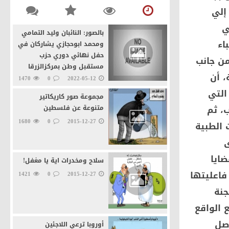
للمواطنين
إلي
منذ 4 يوم و 3 ساعة
0
46
ي
بالصور: النائبان وليد التمامي
اء
ومحمد ابوحجازي يشاركان في
حفل نهائي دوري حزب
من جانب
مستقبل وطن بمركزالزرقا
، أن
1470
0
2022-05-12
التي
مجموعة صور كاريكاتير
، ثم
متنوعة عن فلسطين
1680
0
2015-12-27
 الطبية
ى
ضايا
سلاح ومخدرات اية يا مغفل!
فاعليتها
1421
0
2015-12-27
جنة
 الواقع
اصل
أوروبا ترعي اللاجئين