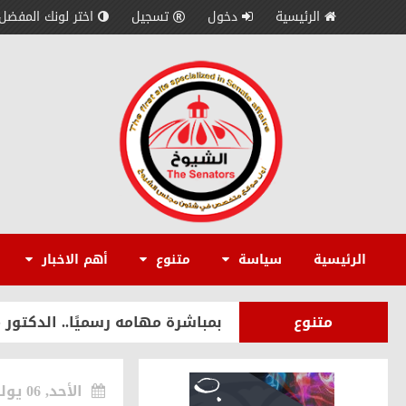
الرئيسية
دخول
تسجيل
اختر لونك المفضل
سياسة
إبراهيم ضيف: التحركات المصرية
الاقتصاد
مدير عام «إمكان IMKAN»: الكوادر الوطنية المؤهلة هي الثروة الحقيقية لمستقبل التنمية في مصر
الرئيسية
سياسة
متنوع
أهم الاخبار
سياسة
إيهاب محمود: قمة الرئيس السيس
متنوع
بمباشرة مهامه رسميًا.. الدكتور
سياسة
بالصور.. حزب «المصريين» يعقد ال
الأحد, 06 يوليو 2025
الاقتصاد
حسن الديب يكشف استراتيجية «إمكان IMKAN» لبناء سفن سياحية والترويج