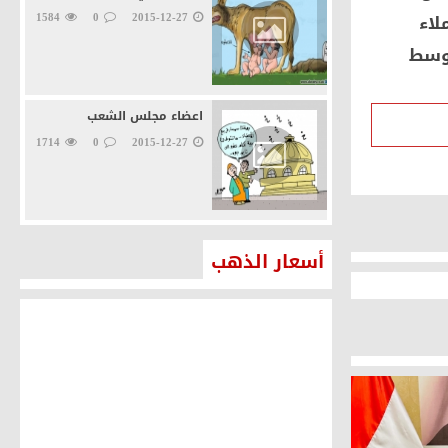
لاء
2015-12-27
0
1584
 وسط
اعضاء مجلس الشعب
1714
0
2015-12-27
أسعار الذهب