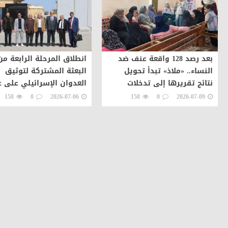
بعد رصد 128 واقعة عنف ضد
انطلاق المرحلة الرابعة من
النساء.. «ملاذ» تبدأ تحويل
البعثة المشتركة لتوثيق
نتائج تقريرها إلى تدخلات
العدوان الإسرائيلي على غ
ميدانية في بني سويف
ورصد تدفق المساعدات
158
0
2026-07-06
158
0
2026-07-09
والجرحى