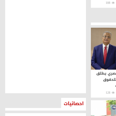
Opportunities
108
Behind the S
صري يطلق
للحقوق
128
احصائيات