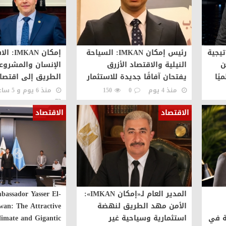
يجية
رئيس إمكان IMKAN: السياحة
إمكان AN
سفن
النيلية والاقتصاد الأزرق
الإنسان والمشروع
يًا
يفتحان آفاقًا جديدة للاستثمار
الطريق إلى اقتصاد
السياحي في مصر
واستدامة
منذ 4 يوم
0
150
منذ 6 يوم و 5 ساعة
73
الاقتصاد
الاقتصاد
المدير العام لـ«إمكان IMKAN»:
bassador Yasser El-
الأمن مهد الطريق لنهضة
an: The Attractive
ة في
استثمارية وسياحية غير
limate and Gigantic