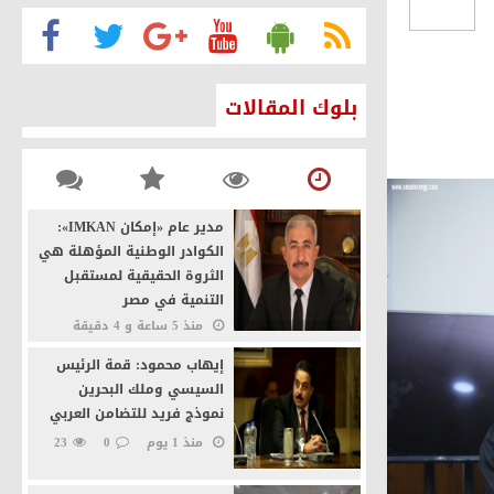
ن
بلوك المقالات
الأمن القومي
ئيس السيسي
مدير عام «إمكان IMKAN»:
نة القاهرة كصانعة للسلام
الكوادر الوطنية المؤهلة هي
الثروة الحقيقية لمستقبل
التنمية في مصر
منذ 5 ساعة و 4 دقيقة
16
0
إيهاب محمود: قمة الرئيس
السيسي وملك البحرين
نموذج فريد للتضامن العربي
منذ 1 يوم
0
23