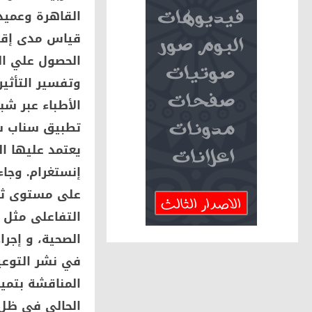
القاهرة وعميد
قياس مدى إقبا
الحصول علي ال
وتفسير التأثير
الأطباء عبر شب
تطبيق سناب شا
يعتمد عليها ا
إنستغرام. وجاء
على مستوى ثقة
التفاعلى مثل 
الصحية، و إجرا
في نشر التوعي
المناقشة بتميز
الحالي في ظل 