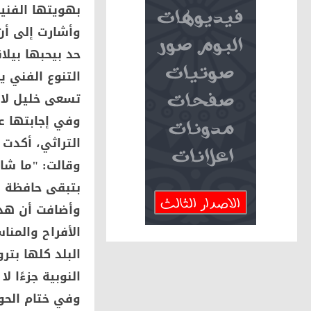
بهويتها الفنية
وأشارت إلى أن ا
حد بيحبها بيل
التنوع الفني 
تسعى خليل لاس
وفي إجابتها ع
التراثي، أكدت 
وقالت: "ما شاء
بتبقى حافظة و
وأضافت أن هذا 
الأفراح والمناس
النوبية جزءًا ل
وفي ختام الحوا