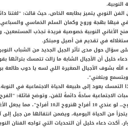
 النوبية.
لفن النوبي يتميز بطابعه الخاص، حيث قالت: "لغتنا دائمًا
اقي فيها بهجة وروح وكمان السلم الخماسي والسباعي"
يمنح الأغاني النوبية خصوصية فريدة تجذب المستمعين، و
تغلاله في تقديم فن أصيل ومبتكر.
لى سؤال حول مدى تأثر الجيل الجديد من الشباب النوبي
دعاء خليل أن الأجيال الشابة ما زالت تتمسك بتراثها بقو
 الله بشوف الأجيال الصغيرة اللي لسه يا دوب طالعة ب
بتسمع وبتغني".
التمسك يعود إلى طبيعة الحياة الاجتماعية في النوبة، 
بات الاجتماعية ساحةً دائمةً للفن، وتوضح قائلة: "الفرح 
البلد كلها بتروح... لو عندي 10 أفراح هنروح الـ10 أفراح"، مما ي
ا يتجزأ من الحياة اليومية، ويضمن انتقالها من جيل إلى آخ
ر، أكدت دعاء خليل أن التحديات التي تواجه الفنان النوب