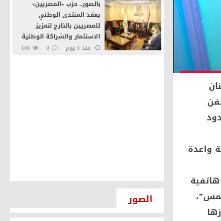
بالصور.. حزب «المصريين»
يعقد المنتدى الوطني
للمصريين بالخارج لتعزيز
الاستثمار والشراكة الوطنية
منذ 1 يوم
0
106
حسن الديب يكشف
استراتيجية «إمكان IMKAN»
نان
لبناء سفن سياحية والترويج
لمصر عالميًا
لفن
منذ 2 يوم
0
40
دود
إرادة جيل يطالب بإعادة النظر
في أسعار شرائح الكهرباء
ة واعدة
والزيادة الجديدة استجابةً
للمواطنين
منذ 3 يوم
0
45
هاتفية
رئيس إمكان IMKAN: السياحة
شمس”،
الصور
النيلية والاقتصاد الأزرق
زها
يفتحان آفاقًا جديدة للاستثمار