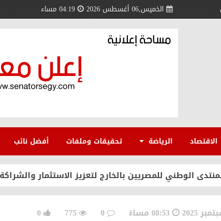
الخميس,06 أغسطس 2026
04:19 مساء
السلام بحكمة وثبات.. والقضية الفلسطينية تشهد تحولًا تار
ي وملك البحرين نموذج فريد للتضامن العربي
الاقتصاد
الرياضة
تحقيقات وملفات
أفضل نائب
 مسعد سلامة مندور يقود انطلاقة جديدة بكلية الآداب جامعة
منتدى الوطني للمصريين بالخارج لتعزيز الاستثمار والشراكة
 لمصر عالميًا
08:53 مساءً
0
775
0
 أسعار شرائح الكهرباء والزيادة الجديدة استجابةً للمواطني