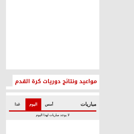
لمؤتمر
هام لتكريم
731
مواعيد ونتائج دوريات كرة القدم
أغنيتها