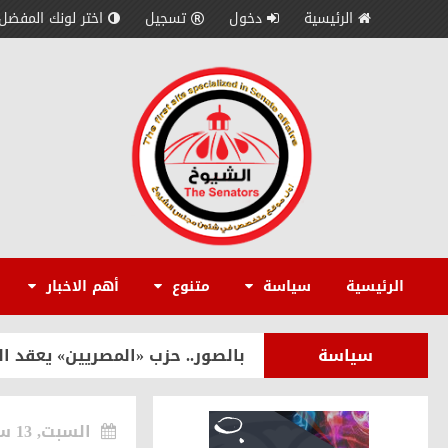
الرئيسية
دخول
تسجيل
اختر لونك المفضل
سياسة
رئيس حزب الغد: مصر تقود معركة 
سياسة
إيهاب محمود: قمة الرئيس السيس
الرئيسية
سياسة
متنوع
أهم الاخبار
متنوع
بمباشرة مهامه رسميًا.. الدكتور
سياسة
بالصور.. حزب «المصريين» يعقد ال
الاقتصاد
حسن الديب يكشف استراتيجية «إمكان IMKAN» لبناء سفن سياحية والترويج
السبت, 13 سبتمبر 2025
سياسة
إرادة جيل يطالب بإعادة النظر في