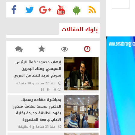
الأمن القومي
بلوك المقالات
ئيس السيسي
نة القاهرة كصانعة للسلام
إيهاب محمود: قمة الرئيس
يخيًا بفضل التحركات المصرية
السيسي وملك البحرين
نموذج فريد للتضامن العربي
منذ 22 ساعة و 10 دقيقة
18
0
بمباشرة مهامه رسميًا..
الدكتور مسعد سلامة مندور
يقود انطلاقة جديدة بكلية
الآداب جامعة المنصورة
منذ 23 ساعة و 4 دقيقة
23
0