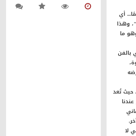
السياحي في مصر
منذ 4 يوم و 2 ساعة
0
... أي
150
بالصور: النائبان وليد التمامي
، وهذا
ومحمد ابوحجازي يشاركان في
هو ما
حفل نهائي دوري حزب
مستقبل وطن بمركزالزرقا
1467
0
2022-05-12
 بالفن
مجموعة صور كاريكاتير
ة،
متنوعة عن فلسطين
رضه
1680
0
2015-12-27
حيث تُعد
سلاح ومخدرات اية يا مغفل!
عندنا
1420
0
2015-12-27
جعل الأغاني
ر.
ي لا
أوروبا ترعي اللاجئين