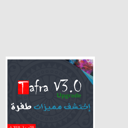
كثيف في
 الطبية
ربعين"
121