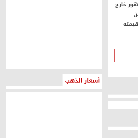
ور خارج
1584
0
2015-12-27
ن
قيمته
اعضاء مجلس الشعب
1713
0
2015-12-27
أسعار الذهب