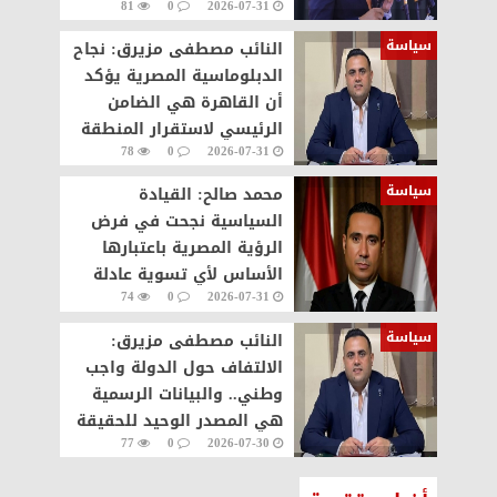
81
0
2026-07-31
القاهرة كصانعة للسلام
سياسة
النائب مصطفى مزيرق: نجاح
الدبلوماسية المصرية يؤكد
أن القاهرة هي الضامن
الرئيسي لاستقرار المنطقة
78
0
2026-07-31
وحماية الحقوق الفلسطينية
سياسة
محمد صالح: القيادة
السياسية نجحت في فرض
الرؤية المصرية باعتبارها
الأساس لأي تسوية عادلة
74
0
2026-07-31
للقضية الفلسطينية
سياسة
النائب مصطفى مزيرق:
الالتفاف حول الدولة واجب
وطني.. والبيانات الرسمية
هي المصدر الوحيد للحقيقة
77
0
2026-07-30