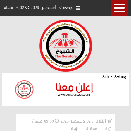
الجمعة,07 أغسطس 2026
05:02 مساء
الثلاثاء, 02 ديسمبر 2025
09:39 مساءً
0
418
0