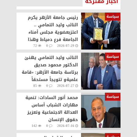
أخبار مقترحة
سياسة
رئيس جامعة الأزهر يكرم
النائب وليد التمامي ..
اعتزبعضوية مجلس أمناء
الجامعة فرع دمياط وهذا
72
0
2026-07-29
التكريم وسام علي صدري
سياسة
النائب وليد التمامي يهنئ
الدكتور محمود صديق
برئاسة جامعة الأزهر: «قامة
علميةو تتويجاً مستحقاً
85
0
2026-07-27
لمسيرة حافلة بالإنجازات
سياسة
محمد أنور السادات: تنمية
مهارات الشباب أساس
العدالة الاجتماعية وتعزيز
حقوق الإنسان
142
0
2026-07-16
سياسة