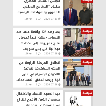
مجلس الشباب المصري
يطلق “البرنامج الوطني
للحقوق والمواطنة الرقمية
130
0
2026-07-13
سياسة
بعد رصد 128 واقعة عنف ضد
النساء.. «ملاذ» تبدأ تحويل
نتائج تقريرها إلى تدخلات
ميدانية في بني سويف
160
0
2026-07-09
سياسة
انطلاق المرحلة الرابعة من
البعثة المشتركة لتوثيق
العدوان الإسرائيلي على
غزة ورصد تدفق المساعدات
161
0
2026-07-06
والجرحى
سياسة
عبد الحميد النساء والأطفال
يدفعون الثمن الأفدح للنزاع
في السودان.. وحماية