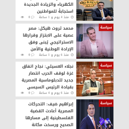
الكهرباء والزيادة الجديدة
استجابةً للمواطنين
منذ 4 يوم و 1 ساعة
0
49
سياسة
محمد ثروت هيكل: مصر
عصية على الابتزاز وقرارها
الاستراتيجي يُبنى وفق
الإرادة الوطنية والأمن
منذ 6 يوم و 1 ساعة
0
القومي
91
سياسة
نجلاء العسيلي: نجاح اتفاق
غزة لوقف الحرب انتصار
جديد للدبلوماسية المصرية
بقيادة الرئيس السيسي
منذ 6 يوم و 4 ساعة
0
79
سياسة
إبراهيم ضيف: التحركات
المصرية أعادت القضية
الفلسطينية إلى مسارها
الصحيح ورسخت مكانة