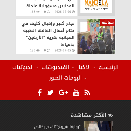
المدنيين مسؤولية عاجلة
163
0
2026-07-06
سياسة
نجاح كبير وإقبال كثيف في
ختام أعمال القافلة الطبية
المجانية بقرية "الأربعين"
بدمياط
128
0
2026-07-05
الرئيسية
الاخبار
الفيديوهات
الصوتيات
البومات الصور
الأكثر مشاهدة
"بوابةالشيوخ"تتقدم بخالص