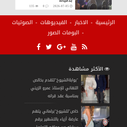
بدمياط
135
0
2026-07-05
الرئيسية
الاخبار
الفيديوهات
الصوتيات
البومات الصور
الأكثر مشاهدة
"بوابةالشيوخ"تتقدم بخالص
التهاني للإستاذ عمرو الزيني
بمناسبة عقد قرانه
خاص"للشيوخ"برلماني يتهم
عارضة أزياء بالتشهير برقم