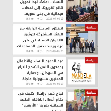
النساء.. «ملاذ» تبدأ تحويل
نتائج تقريرها إلى تدخلات
ميدانية في بني سويف
163
0
2026-07-09
سياسة
انطلاق المرحلة الرابعة من
البعثة المشتركة لتوثيق
العدوان الإسرائيلي على
غزة ورصد تدفق المساعدات
164
0
2026-07-06
والجرحى
سياسة
عبد الحميد النساء والأطفال
يدفعون الثمن الأفدح للنزاع
في السودان.. وحماية
المدنيين مسؤولية عاجلة
166
0
2026-07-06
سياسة
نجاح كبير وإقبال كثيف في
ختام أعمال القافلة الطبية
المجانية بقرية "الأربعين"