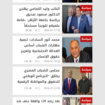
التكريم وسام علي صدري
سياسة
النائب وليد التمامي يهنئ
الدكتور محمود صديق
برئاسة جامعة الأزهر: «قامة
علميةو تتويجاً مستحقاً
90
0
2026-07-27
لمسيرة حافلة بالإنجازات
سياسة
محمد أنور السادات: تنمية
مهارات الشباب أساس
العدالة الاجتماعية وتعزيز
حقوق الإنسان
144
0
2026-07-16
سياسة
مجلس الشباب المصري
يطلق “البرنامج الوطني
للحقوق والمواطنة الرقمية
135
0
2026-07-13
سياسة
بعد رصد 128 واقعة عنف ضد