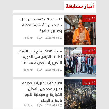
أخبار مشابهة
تكنولجيا
"CardoO" تكشف عن جيل
جديد من الأجهزة الذكية
بمعايير عالمية
940
0
2025-06-06
تكنولجيا
فريق MSP يفتح باب التقدم
لطلاب الأزهر في الدورة
التدريبية الجديدة Tri Era
1506
0
2023-02-12
تكنولجيا
العاصمة الإدارية الجديدة
تطرح عدد من المحال
التجارية و صيدلية للبيع
بالمزاد العلنى
1412
0
2022-05-09