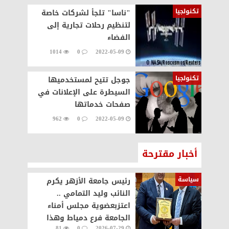
تكنولجيا
"ناسا" تلجأ لشركات خاصة
لتنظيم رحلات تجارية إلى
الفضاء
1014
0
2022-05-09
تكنولجيا
جوجل تتيح لمستخدميها
السيطرة على الإعلانات في
صفحات خدماتها
962
0
2022-05-09
أخبار مقترحة
سياسة
رئيس جامعة الأزهر يكرم
النائب وليد التمامي ..
اعتزبعضوية مجلس أمناء
الجامعة فرع دمياط وهذا
81
0
2026-07-29