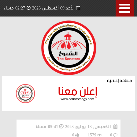
الأحد,09 أغسطس 2026
02:27 مساء
الخميس, 13 يوليو 2023
05:41 مساءً
0
1579
0